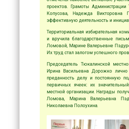
проектов. Грамоты Администрации 
Копусова, Надежда Викторовна 
эффективную деятельность и инициа
Территориальная избирательная ком
и вручила благодарственные пись
Ломовой, Марине Валерьевне Пэдуре
Их труд стал залогом успешного про
Председатель Тюкалинской местно
Ирина Васильевна Дорожко лично 
преданность делу и постоянную по
первичных ячеек: их значительны
местной организации. Награды полу
Ломова, Марина Валерьевна Пэд
Николаевна Полоухина.