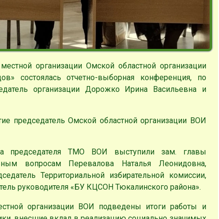
 местной организации Омской областной организации
дов» состоялась отчетно-выборная конференция, по
едатель организации Дорожко Ирина Васильевна и
тие председатель Омской областной организации ВОИ
да председателя ТМО ВОИ выступили зам. главы
ьным вопросам Перевалова Наталья Леонидовна,
седатель Территориальной избирательной комиссии,
тель руководителя «БУ КЦСОН Тюкалинского района».
стной организации ВОИ подведены итоги работы и
ики, внесшие вклад в реализацию социально значимых