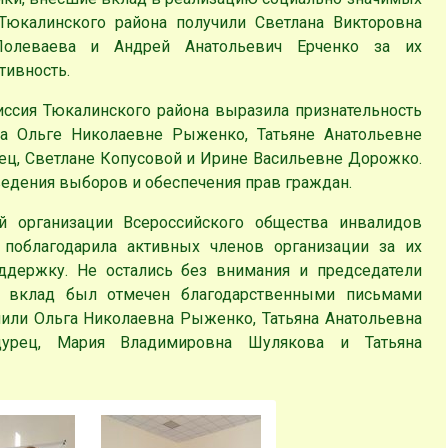
Тюкалинского района получили Светлана Викторовна
Полеваева и Андрей Анатольевич Ерченко за их
тивность.
иссия Тюкалинского района выразила признательность
ма Ольге Николаевне Рыженко, Татьяне Анатольевне
ц, Светлане Копусовой и Ирине Васильевне Дорожко.
ведения выборов и обеспечения прав граждан.
й организации Всероссийского общества инвалидов
поблагодарила активных членов организации за их
ддержку. Не остались без внимания и председатели
й вклад был отмечен благодарственными письмами
чили Ольга Николаевна Рыженко, Татьяна Анатольевна
урец, Мария Владимировна Шулякова и Татьяна