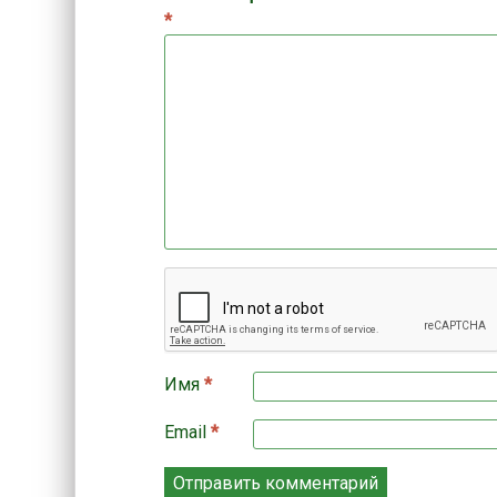
*
Имя
*
Email
*