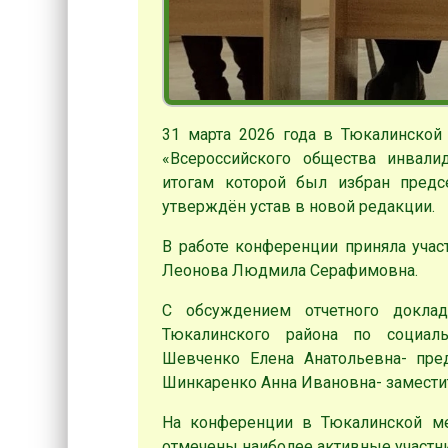
31 марта 2026 года в Тюкалинской
«Всероссийского общества инвали
итогам которой был избран предс
утверждён устав в новой редакции.
В работе конференции приняла учас
Леонова Людмила Серафимовна.
С обсуждением отчетного докла
Тюкалинского района по социал
Шевченко Елена Анатольевна- пред
Шинкаренко Анна Ивановна- замести
На конференции в Тюкалинской ме
отмечены наиболее активные участн